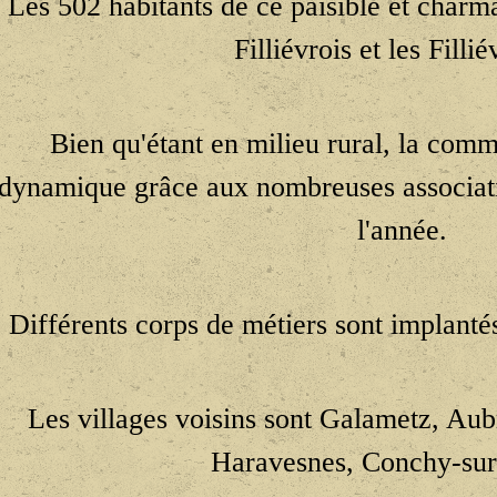
Les 502 habitants de ce paisible et charma
Filliévrois et les Fillié
Bien qu'étant en milieu rural, la com
dynamique grâce aux nombreuses associati
l'année.
Différents corps de métiers sont implanté
Les villages voisins sont Galametz, Au
Haravesnes, Conchy-su