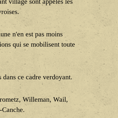
nt village sont appelés les
vroises.
mune n'en est pas moins
ons qui se mobilisent toute
s dans ce cadre verdoyant.
brometz, Willeman, Wail,
r-Canche.